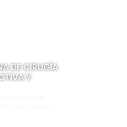
A DE CIRUGÍA
CTIVA Y
cia médica, la
ción del paciente.