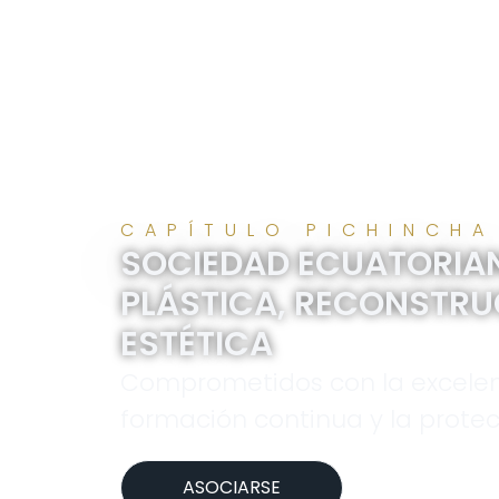
CAPÍTULO PICHINCHA
SOCIEDAD ECUATORIAN
PLÁSTICA, RECONSTRU
ESTÉTICA
Comprometidos con la excelen
formación continua y la protec
ASOCIARSE