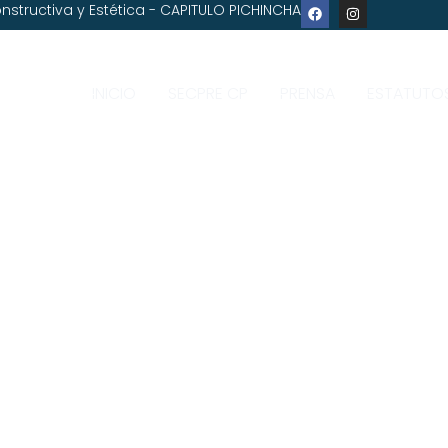
nstructiva y Estética - CAPITULO PICHINCHA
INICIO
SECPRE CP
PRENSA
ESTATUTO