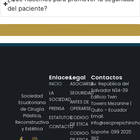
del paciente?
CONOCER MÁS
Enlaces
Legal
Contactos
INICIO
ASOCIARSE
Av. República del
Salvador N34-39
LA
SEGURIDAD
Sociedad
Edificio Twin
SOCIEDAD
ANTES DE
Ecuatoriana
Towers Mezanine |
PRENSA
OPERARSE
de Cirugía
Quito – Ecuador
Plástica,
Email:
ESTATUTOS
CODIGO
Reconstructiva
info@secprepichinch
DE ETICA
CONTACTO
y Estética
Soporte: 099 2020
CODIGO
352
DE ETICA