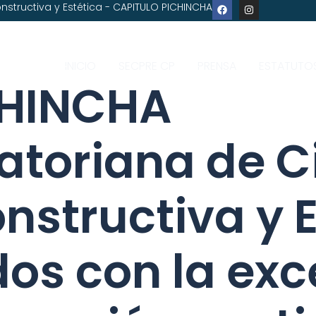
nstructiva y Estética - CAPITULO PICHINCHA
INICIO
SECPRE CP
PRENSA
ESTATUTO
CHINCHA
atoriana de C
onstructiva y 
s con la exc