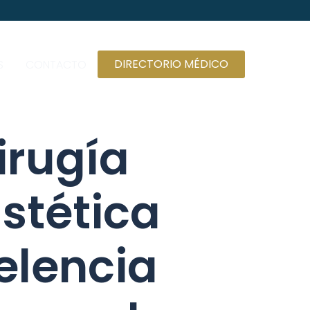
DIRECTORIO MÉDICO
S
CONTACTO
irugía
Estética
elencia