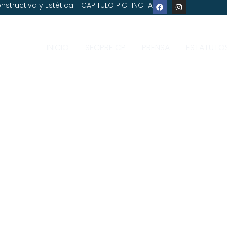
nstructiva y Estética - CAPITULO PICHINCHA
INICIO
SECPRE CP
PRENSA
ESTATUTO