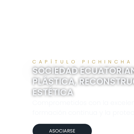
CAPÍTULO PICHINCHA
SOCIEDAD ECUATORIAN
PLÁSTICA, RECONSTRU
ESTÉTICA
Comprometidos con la excelen
formación continua y la protec
ASOCIARSE