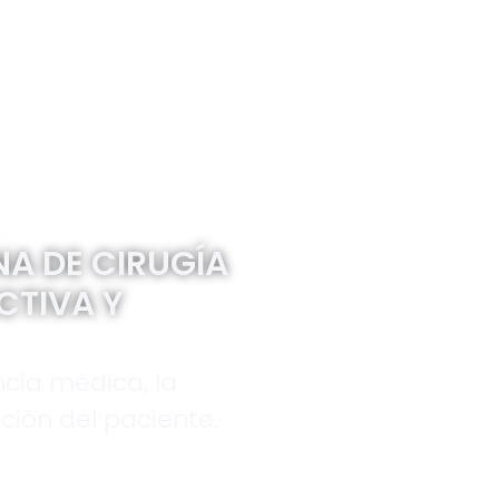
A DE CIRUGÍA
CTIVA Y
cia médica, la
ción del paciente.