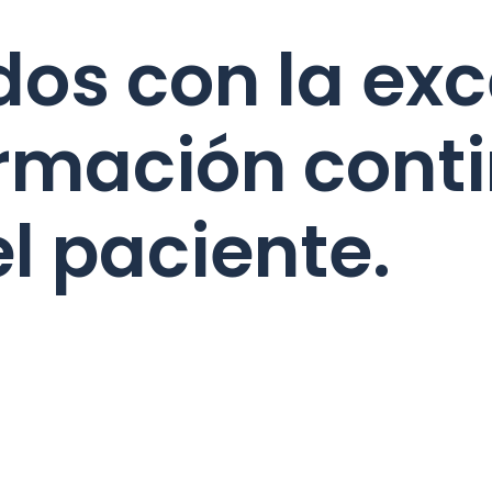
s con la exc
rmación conti
l paciente.